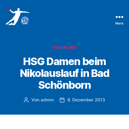
Menü
TSG
Bruchsal
Handballabteilung
Kategorien
HSG NEWS
HSG Damen beim
Nikolauslauf in Bad
Schönborn
Von
admin
8. Dezember 2013
Beitragsautor
Beitragsdatum