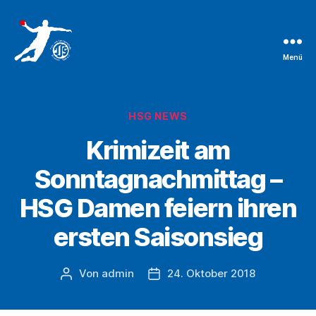
Menü
TSG
Bruchsal
Handballabteilung
Kategorien
HSG NEWS
Krimizeit am
Sonntagnachmittag –
HSG Damen feiern ihren
ersten Saisonsieg
Von
admin
24. Oktober 2018
Beitragsautor
Beitragsdatum