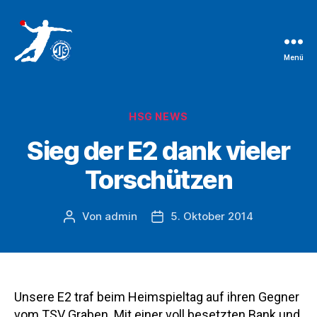
Menü
TSG
Bruchsal
Handballabteilung
Kategorien
HSG NEWS
Sieg der E2 dank vieler
Torschützen
Von
admin
5. Oktober 2014
Beitragsautor
Beitragsdatum
Unsere E2 traf beim Heimspieltag auf ihren Gegner
vom TSV Graben. Mit einer voll besetzten Bank und