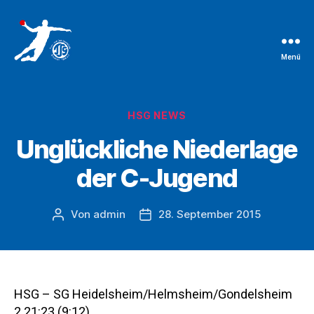
Menü
TSG
Bruchsal
Handballabteilung
Kategorien
HSG NEWS
Unglückliche Niederlage
der C-Jugend
Von
admin
28. September 2015
Beitragsautor
Beitragsdatum
HSG – SG Heidelsheim/Helmsheim/Gondelsheim
2 21:23 (9:12)