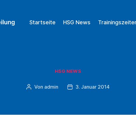
ilung
Startseite
HSG News
Trainingszeite
Kategorien
HSG NEWS
Von
admin
3. Januar 2014
Beitragsautor
Beitragsdatum