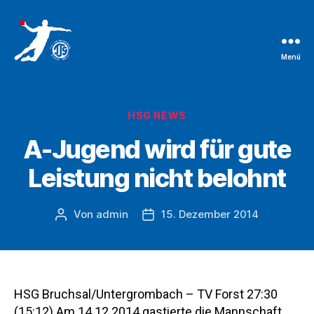
Menü
TSG
Bruchsal
Handballabteilung
Kategorien
HSG NEWS
A-Jugend wird für gute
Leistung nicht belohnt
Von
admin
15. Dezember 2014
Beitragsautor
Beitragsdatum
HSG Bruchsal/Untergrombach – TV Forst 27:30
(15:12) Am 14.12.2014 gastierte die Mannschaft