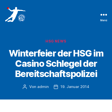
Menü
TSG
Bruchsal
Handballabteilung
Kategorien
HSG NEWS
Winterfeier der HSG im
Casino Schlegel der
Bereitschaftspolizei
Von
admin
19. Januar 2014
Beitragsautor
Beitragsdatum